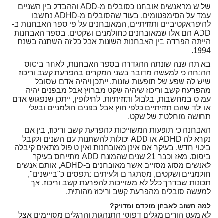
שליש מהאנשים אובחנו כסובלים מ-ADD וההבדל בין השניים
עמד על הסימפטומים. בעוד שהסובלים מ-ADHD נחשבו
להיפראקטיביים ותזזיתיים, המאובחנים על פי ספר האבחנות ב-
ADD הם אלו שמאובחנים כחולמנים ושקטים. בספר האבחנות
הייתה הפרדה בין האבחנות השונות אבל כל זה השתנה בשנת
1994.
באותה שנה שונתה ההגדרה בספר האבחנות, לאחר ביסוס
ההנחה כי למעשה מדובר בשני המקרים בהפרעת קשב וריכוז
שיש לה שפע של תופעות שונות. ייתכן ויהיה אדם שסובל
מהפרעת קשב וריכוז שיהיה שקט מבחוץ אבל מבפנים יהיה
עמוס במחשבות, בלבול ותזזיתיות. לחילופין, ייתכן שנפגוש אדם
או ילד שהם תזזיתיים כלפי חוץ אבל בפנים חולמניים ובעלי
תחושה מוחלטת של שקט.
האבחנה כי תופעות המשוייכות להפרעת קשב וריכוז, בין אם
נקרא לה ADHD או ADD יכולות להשתנות עם השנים ולקבל
ביטוי חדש, בעיקר אם אינן מאובחנות ואין טיפול מתאים קיבלה
ביסוס. מאז וכבר 21 שנים שהמונח ADD מתייחס בעיקר
לאנשים מסוג מסויים אשר מאובחנים ב-ADHD, אותם אנשים
חולמניים ושקטים, מסתגרים ולעיתים נתפסים כ"ביישנים",
תכונות שבדרך כלל לא משוייכות להפרעת קשב וריכוז, אך
למעשה סובלים מהפרעת קשב וריכוז מהותית.
למה חשוב לאבחן מוקדם ומדויק?
לא מעט הורים מגלים דפוסי התנהגות והרגלים מסויימים אצל