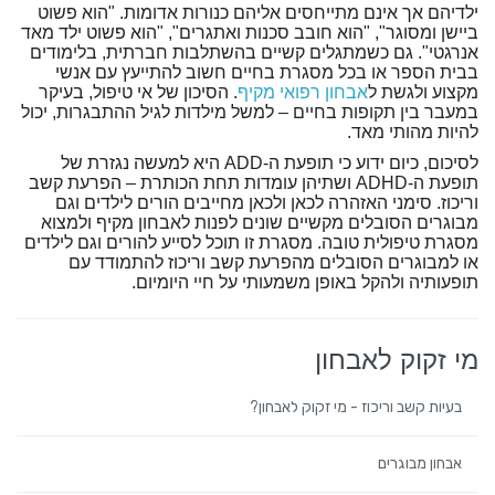
ילדיהם אך אינם מתייחסים אליהם כנורות אדומות. "הוא פשוט
ביישן ומסוגר", "הוא חובב סכנות ואתגרים", "הוא פשוט ילד מאד
אנרגטי". גם כשמתגלים קשיים בהשתלבות חברתית, בלימודים
בבית הספר או בכל מסגרת בחיים חשוב להתייעץ עם אנשי
מקצוע ולגשת ל
אבחון רפואי מקיף
. הסיכון של אי טיפול, בעיקר
במעבר בין תקופות בחיים – למשל מילדות לגיל ההתבגרות, יכול
להיות מהותי מאד.
לסיכום, כיום ידוע כי תופעת ה-ADD היא למעשה נגזרת של
תופעת ה-ADHD ושתיהן עומדות תחת הכותרת – הפרעת קשב
וריכוז. סימני האזהרה לכאן ולכאן מחייבים הורים לילדים וגם
מבוגרים הסובלים מקשיים שונים לפנות לאבחון מקיף ולמצוא
מסגרת טיפולית טובה. מסגרת זו תוכל לסייע להורים וגם לילדים
או למבוגרים הסובלים מהפרעת קשב וריכוז להתמודד עם
תופעותיה ולהקל באופן משמעותי על חיי היומיום.
מי זקוק לאבחון
בעיות קשב וריכוז - מי זקוק לאבחון?
אבחון מבוגרים