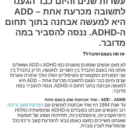
עשרות שנים והיום כבר הגענו
לתשובה מכרעת אחת – ADD
יצירת קשר
היא למעשה אבחנה בתוך תחום
ה-ADHD. ננסה להסביר במה
מדובר.
אז מה בעצם ההבדל?
לא מעט אנשים שומעים מושגים כמו ADHD ו-ADD ושואלים
אותנו מה בעצם ההבדל בין השניים. למעשה, הדיון בהבדל בין
שני המונחים המקצועיים והטיפוליים האלו הולך אחורה עשרות
שנים והיום כבר הגענו לתשובה מכרעת אחת – ADD היא
למעשה אבחנה בתוך תחום ה-ADHD. ננסה להסביר במה
מדובר.
ADD – ADHD : שתי אבחנות שהן בעצם אחת
עד שנת 1994 היו שתי אבחנות לאנשים עם
הפרעת קשב וריכוז
.
רוב האנשים אובחנו כסובלים מ-ADHD שתופעותיה כוללות
היפראקטיביות, אימפולסיביות, תזזיתיות ושפע של תופעות
שאנחנו משייכים כמעט באופן טבעי להפרעת קשב וריכוז ככל
שהמודעות לעניין גוברת.